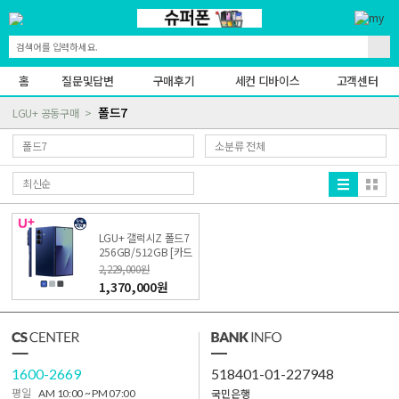
홈
질문및답변
구매후기
세컨 디바이스
고객센터
폴드7
LGU+ 공동구매
LGU+ 갤럭시Z 폴드7
256GB/512GB [카드
X/반납X/36약정X/재
2,229,000원
구매X/제휴X]
1,370,000원
1600-2669
518401-01-227948
국민은행
평일
AM 10:00 ~ PM 07:00