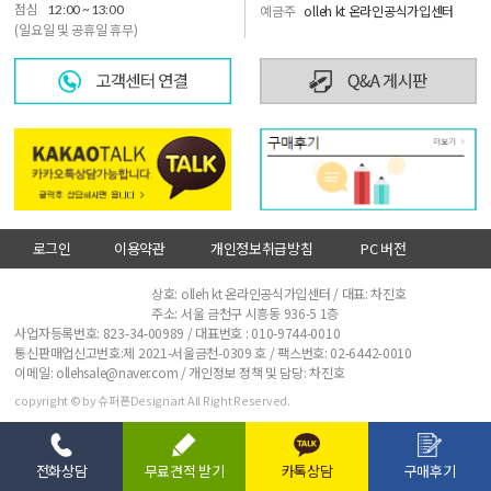
점심
12:00 ~ 13:00
예금주
olleh kt 온라인공식가입센터
(일요일 및 공휴일 휴무)
로그인
이용약관
개인정보취급방침
PC 버전
사업자정보확인
상호: olleh kt 온라인공식가입센터 / 대표: 차진호
주소: 서울 금천구 시흥동 936-5 1층
사업자등록번호: 823-34-00989 / 대표번호 :
010-9744-0010
통신판매업신고번호:제 2021-서울금천-0309 호 / 팩스번호: 02-6442-0010
이메일: ollehsale@naver.com / 개인정보 정책 및 담당: 차진호
copyright © by 슈퍼폰Designart All Right Reserved.
전화상담
무료견적 받기
카톡상담
구매후기