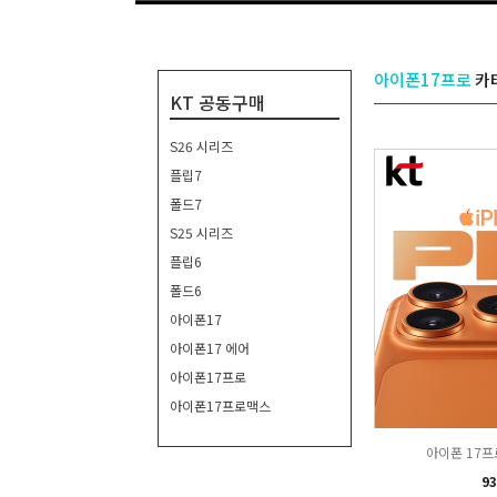
아이폰17프로
카
KT 공동구매
S26 시리즈
플립7
폴드7
S25 시리즈
플립6
폴드6
아이폰17
아이폰17 에어
아이폰17프로
아이폰17프로맥스
아이폰 17프로
93