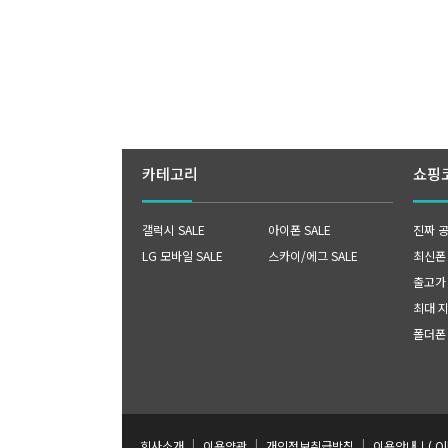
카테고리
쇼핑
갤럭시 SALE
아이폰 SALE
진짜 
LG 모바일 SALE
스카이/에그 SALE
최신폰 B
출고가
최대 
폴더폰
|
|
|
회사소개
이용약관
개인정보취급방침
이용안내ㅣ( O