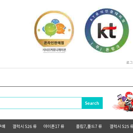
로그
구매
갤럭시 S26 류
아이폰17 류
플립7,폴드7 류
갤럭시 S25 