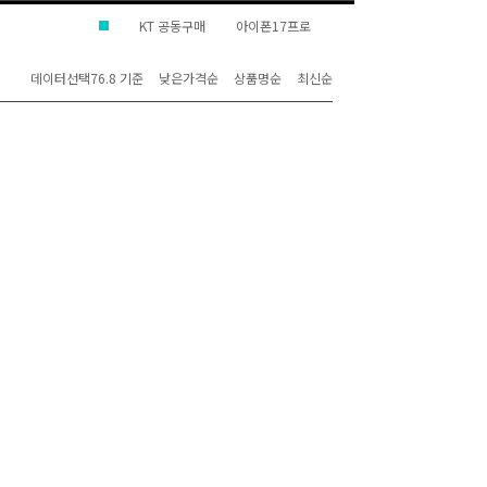
KT 공동구매
아이폰17프로
데이터선택76.8 기준
낮은가격순
상품명순
최신순