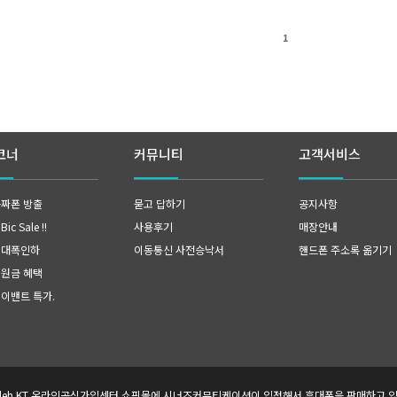
1
코너
커뮤니티
고객서비스
공짜폰 방출
묻고 답하기
공지사항
ic Sale !!
사용후기
매장안내
 대폭인하
이동통신 사전승낙서
핸드폰 주소록 옮기기
지원금 혜택
 이밴트 특가
.
lleh KT 온라인공식가입센터 쇼핑몰에 시너즈커뮤티케이션이 입점해서 휴대폰을 판매하고 있