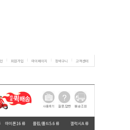
인
회원가입
마이페이지
장바구니
고객센터
류
아이폰16 류
플립/폴드5.6 류
갤럭시A 류