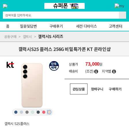
홈
질문및답변
구매후기
세컨 디바이스
고객센터
갤럭시S 시리즈
공동구매
갤럭시
갤럭시S25 플러스 256G 비밀특가폰 KT 온라인샵
73,000
상품가
원
배송비
(조건)
지역별
관심상품
장바구니
구매하기
갤럭시 S25플러스