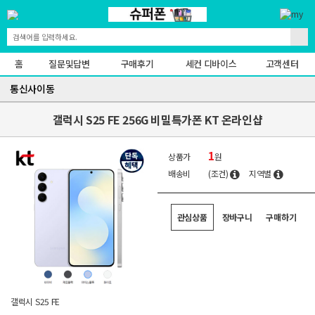
홈
질문및답변
구매후기
세컨 디바이스
고객센터
통신사이동
갤럭시 S25 FE 256G 비밀특가폰 KT 온라인샵
1
상품가
원
배송비
(조건)
지역별
관심상품
장바구니
구매하기
갤럭시 S25 FE