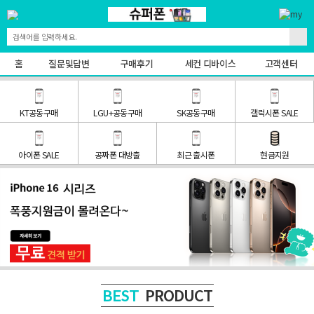
홈
질문및답변
구매후기
세컨 디바이스
고객센터
KT공동구매
LGU+공동구매
SK공동구매
갤럭시폰 SALE
아이폰 SALE
공짜폰 대방출
최근 출시폰
현금지원
PRODUCT
BEST