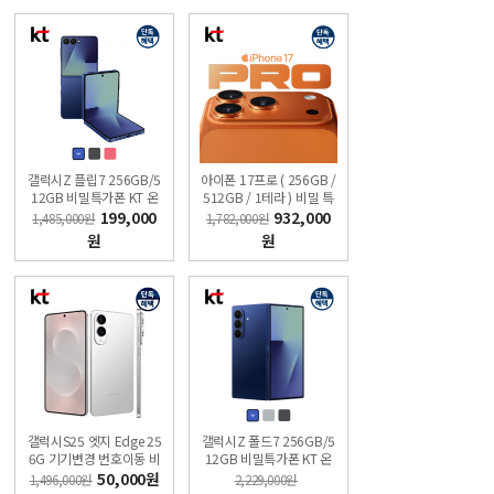
갤럭시Z 플립7 256GB/5
아이폰 17프로 ( 256GB /
12GB 비밀특가폰 KT 온
512GB / 1테라 ) 비밀 특
라인샵
가폰 KT직영점 슈퍼모바
199,000
932,000
1,485,000원
1,782,000원
일
원
원
갤럭시S25 엣지 Edge 25
갤럭시Z 폴드7 256GB/5
6G 기기변경 번호이동 비
12GB 비밀특가폰 KT 온
밀 특가폰 직영KT샵
라인샵
50,000원
1,496,000원
2,229,000원