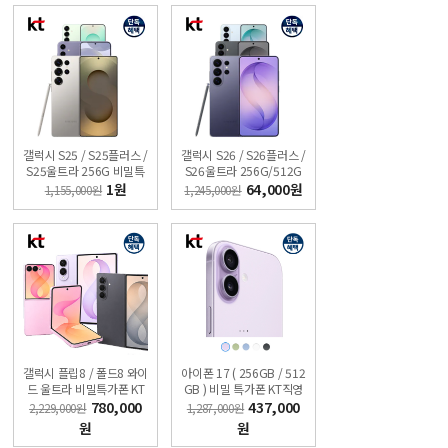
갤럭시 S25 / S25플러스 /
갤럭시 S26 / S26플러스 /
S25울트라 256G 비밀특
S26울트라 256G/512G
가폰 KT 온라인샵
[무료 견적받기] 싼올레폰
1원
64,000원
1,155,000원
1,245,000원
갤럭시 플립8 / 폴드8 와이
아이폰 17 ( 256GB / 512
드 울트라 비밀특가폰 KT
GB ) 비밀 특가폰 KT직영
온라인샵
점 슈퍼모바일
780,000
437,000
2,229,000원
1,287,000원
원
원