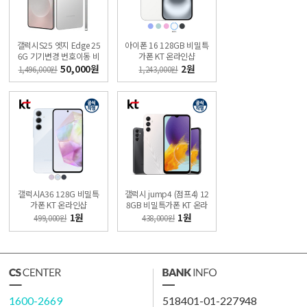
갤럭시S25 엣지 Edge 25
아이폰 16 128GB 비밀특
6G 기기변경 번호이동 비
가폰 KT 온라인샵
밀 특가폰 직영KT샵
50,000원
2원
1,496,000원
1,243,000원
갤럭시A36 128G 비밀특
갤럭시 jump4 (점프4) 12
가폰 KT 온라인샵
8GB 비밀특가폰 KT 온라
인샵
1원
1원
499,000원
438,000원
1600-2669
518401-01-227948