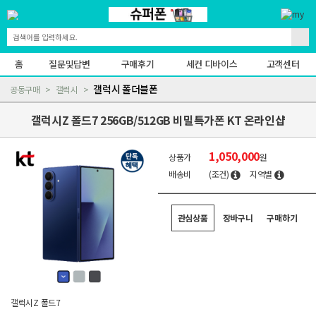
홈
질문및답변
구매후기
세컨 디바이스
고객센터
갤럭시 폴더블폰
공동구매
갤럭시
갤럭시Z 폴드7 256GB/512GB 비밀특가폰 KT 온라인샵
1,050,000
상품가
원
배송비
(조건)
지역별
관심상품
장바구니
구매하기
갤럭시Z 폴드7