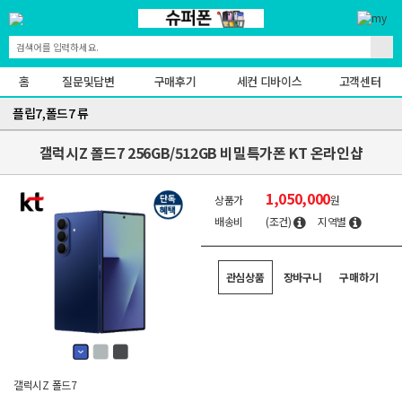
홈
질문및답변
구매후기
세컨 디바이스
고객센터
플립7,폴드7 류
갤럭시Z 폴드7 256GB/512GB 비밀특가폰 KT 온라인샵
1,050,000
상품가
원
배송비
(조건)
지역별
관심상품
장바구니
구매하기
갤럭시Z 폴드7