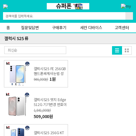
홈
질문및답변
구매후기
세컨 디바이스
고객센터
갤럭시 S25 류
갤럭시S25 FE 256GB
핸드폰싸게사는법 성
지 특가폰 KT직영점
1원
946,000원
갤럭시S25 엣지 Edge
512G 기기변경 번호이
동 비밀 특가폰 KT직영
1,841,000원
샵
509,000원
갤럭시S25 256G KT