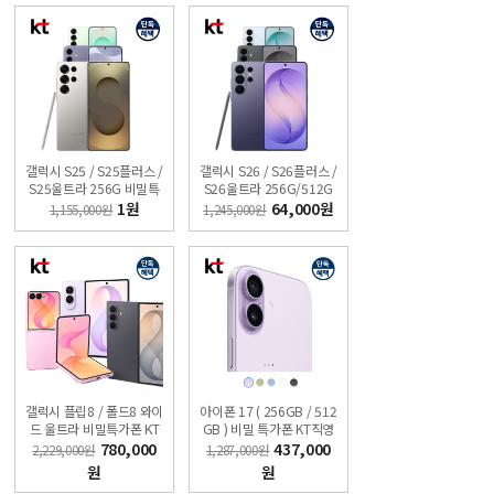
갤럭시 S25 / S25플러스 /
갤럭시 S26 / S26플러스 /
S25울트라 256G 비밀특
S26울트라 256G/512G
가폰 KT 온라인샵
[무료 견적받기] 싼올레폰
1원
64,000원
1,155,000원
1,245,000원
갤럭시 플립8 / 폴드8 와이
아이폰 17 ( 256GB / 512
드 울트라 비밀특가폰 KT
GB ) 비밀 특가폰 KT직영
온라인샵
점 슈퍼모바일
780,000
437,000
2,229,000원
1,287,000원
원
원