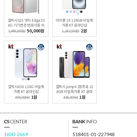
갤럭시S25 엣지 Edge 25
아이폰 16 128GB 비밀특
6G 기기변경 번호이동 비
가폰 KT 온라인샵
밀 특가폰 직영KT샵
50,000원
2원
1,496,000원
1,243,000원
갤럭시A36 128G 비밀특
갤럭시 jump4 (점프4) 12
가폰 KT 온라인샵
8GB 비밀특가폰 KT 온라
인샵
1원
1원
499,000원
438,000원
1600-2669
518401-01-227948