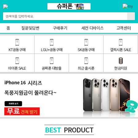
홈
질문및답변
구매후기
세컨 디바이스
고객센터
KT공동구매
LGU+공동구매
SK공동구매
갤럭시폰 SALE
아이폰 SALE
공짜폰 대방출
최근 출시폰
현금지원
PRODUCT
BEST