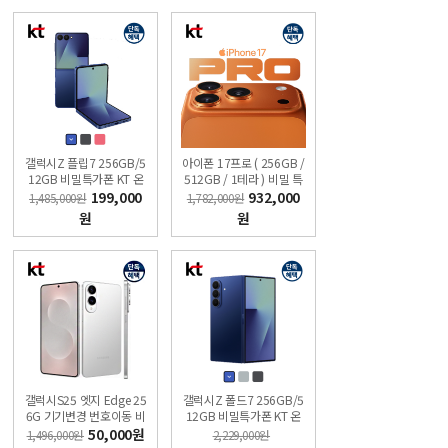
갤럭시Z 플립7 256GB/5
아이폰 17프로 ( 256GB /
12GB 비밀특가폰 KT 온
512GB / 1테라 ) 비밀 특
라인샵
가폰 KT직영점 슈퍼모바
199,000
932,000
1,485,000원
1,782,000원
일
원
원
갤럭시S25 엣지 Edge 25
갤럭시Z 폴드7 256GB/5
6G 기기변경 번호이동 비
12GB 비밀특가폰 KT 온
밀 특가폰 직영KT샵
라인샵
50,000원
1,496,000원
2,229,000원